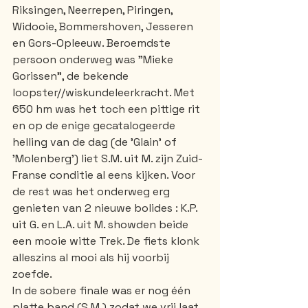
Riksingen, Neerrepen, Piringen, 
Widooie, Bommershoven, Jesseren 
en Gors-Opleeuw. Beroemdste 
persoon onderweg was "Mieke 
Gorissen", de bekende 
loopster//wiskundeleerkracht. Met 
650 hm was het toch een pittige rit 
en op de enige gecatalogeerde 
helling van de dag (de 'Glain' of 
'Molenberg') liet S.M. uit M. zijn Zuid-
Franse conditie al eens kijken. Voor 
de rest was het onderweg erg 
genieten van 2 nieuwe bolides : K.P. 
uit G. en L.A. uit M. showden beide 
een mooie witte Trek. De fiets klonk 
alleszins al mooi als hij voorbij 
zoefde.
In de sobere finale was er nog één 
platte band (S.M.) zodat we vrij laat 