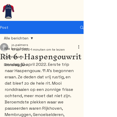
WT-Oudsbergen
Post
Alle berichten
jo.palmers
Alle berichten
10 apr 2022
1 minuten om te lezen
Rit 6 : Haspengouwrit
Clubnieuws
zondag 10 april 2022. Eerste trip 
Ritverslagen
naar Haspengouw. 11 A's begonnen 
eraan. Ze deden dat vrij rustig, en 
dat bleef zo de hele rit. Mooi 
ronddraaien op een zonnige frisse 
ochtend, meer moet dat niet zijn. 
Beroemdste plekken waar we 
passeerden waren Rijkhoven, 
Membruggen, Genoelselderen, 