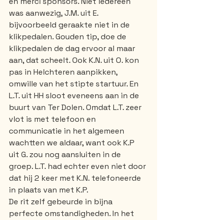
en merci sponsors. Niet iedereen 
was aanwezig, J.M. uit E. 
bijvoorbeeld geraakte niet in de 
klikpedalen. Gouden tip, doe de 
klikpedalen de dag ervoor al maar 
aan, dat scheelt. Ook K.N. uit O. kon 
pas in Helchteren aanpikken, 
omwille van het stipte startuur. En 
L.T. uit HH sloot eveneens aan in de 
buurt van Ter Dolen. Omdat L.T. zeer 
vlot is met telefoon en 
communicatie in het algemeen 
wachtten we aldaar, want ook K.P 
uit G. zou nog aansluiten in de 
groep. L.T. had echter even niet door 
dat hij 2 keer met K.N. telefoneerde 
in plaats van met K.P.
De rit zelf gebeurde in bijna 
perfecte omstandigheden. In het 