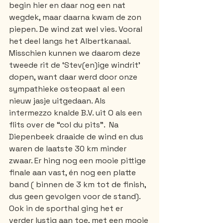
begin hier en daar nog een nat 
wegdek, maar daarna kwam de zon 
piepen. De wind zat wel vies. Vooral 
het deel langs het Albertkanaal. 
Misschien kunnen we daarom deze 
tweede rit de ‘Stev(en)ige windrit’ 
dopen, want daar werd door onze 
sympathieke osteopaat al een 
nieuw jasje uitgedaan. Als 
intermezzo knalde B.V. uit O als een 
flits over de “col du pits”.  Na 
Diepenbeek draaide de wind en dus 
waren de laatste 30 km minder 
zwaar. Er hing nog een mooie pittige 
finale aan vast, én nog een platte 
band ( binnen de 3 km tot de finish, 
dus geen gevolgen voor de stand). 
Ook in de sporthal ging het er 
verder lustig aan toe, met een mooie 