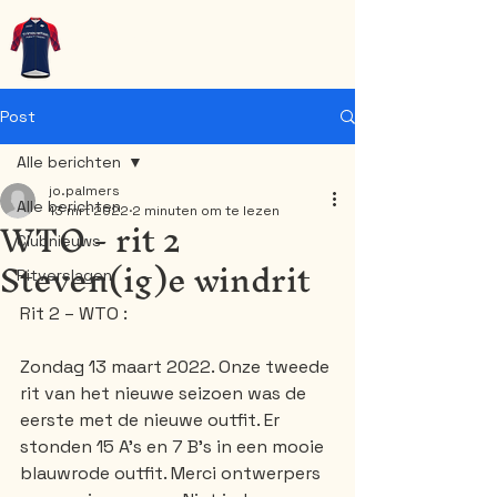
WT-Oudsbergen
Post
Alle berichten
jo.palmers
Alle berichten
13 mrt 2022
2 minuten om te lezen
WTO - rit 2
Clubnieuws
Steven(ig)e windrit
Ritverslagen
Rit 2 – WTO : 
Zondag 13 maart 2022. Onze tweede 
rit van het nieuwe seizoen was de 
eerste met de nieuwe outfit. Er 
stonden 15 A’s en 7 B’s in een mooie 
blauwrode outfit. Merci ontwerpers 