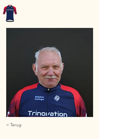
WT-Oudsbergen
< Terug