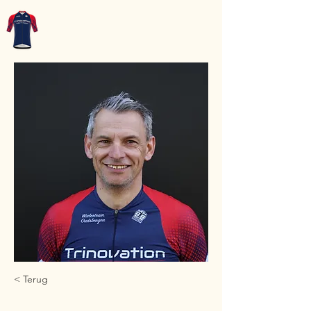
WT-Oudsbergen
< Terug