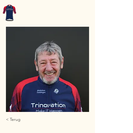
WT-Oudsbergen
< Terug